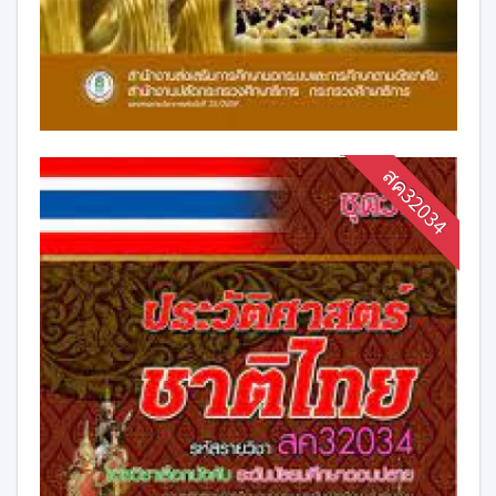
สค32034