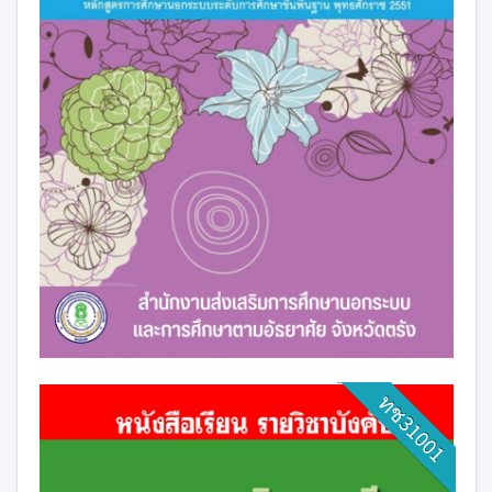
ทช31001