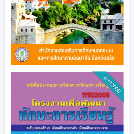
ทร02006