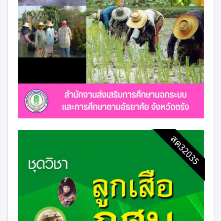
สค32035